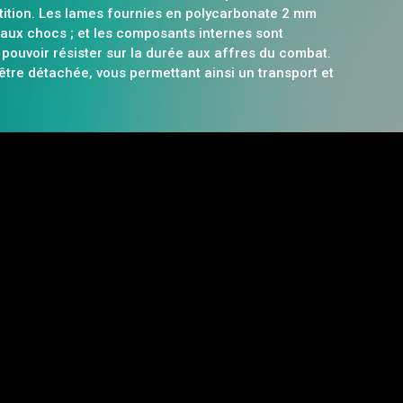
tition. Les lames fournies en polycarbonate 2 mm
aux chocs ; et les composants internes sont
 pouvoir résister sur la durée aux affres du combat.
être détachée, vous permettant ainsi un transport et