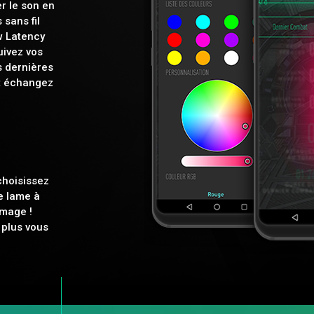
r le son en
sans fil
w Latency
uivez vos
s dernières
et échangez
choisissez
e lame à
image !
 plus vous