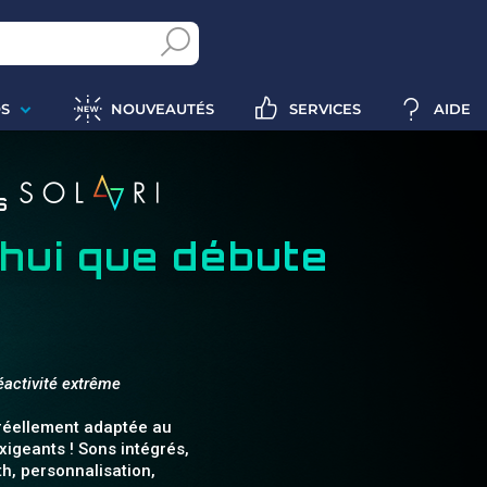
S
NOUVEAUTÉS
SERVICES
AIDE
s
'hui que débute
.
éactivité extrême
réellement adaptée au
xigeants ! Sons intégrés,
th, personnalisation,