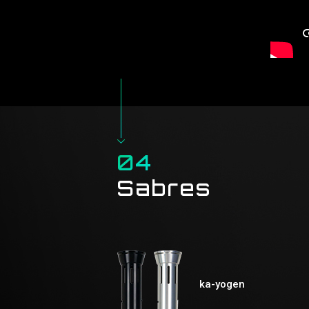
04
Sabres
ka-yogen