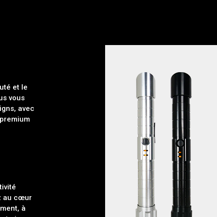
té et le
us vous
igns, avec
 premium
ivité
z au cœur
ement, à