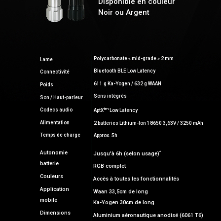
Disponible en couleur
Noir ou Argent
Polycarbonate « mid-grade » 2 mm
Lame
Bluetooth BLE Low Latency
Connectivité
611 g Ka-Yogen / 632 g WAAN
Poids
Sons intégrés
Son / Haut-parleur
tm
Codecs audio
AptX
Low Latency
Alimentation
2 batteries Lithium-Ion 18650 3,63V / 3250 mAh
Temps de charge
Approx. 5h
*
Autonomie
Jusqu'à 6h (selon usage)
batterie
RGB complet
Couleurs
Accès à toutes les fonctionnalités
Application
Waan 33,5cm de long
mobile
Ka-Yogen 30cm de long
Dimensions
Aluminium aéronautique anodisé (6061 T6)