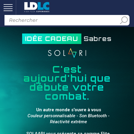
IDÉE CADEAU
Sabres
C'est
aujourd'hui que
débute votre
combat.
Un autre monde s'ouvre à vous
Couleur personnalisable - Son Bluetooth -
Réactivité extrême
SOLAARI vous présente sa gamme Elite,