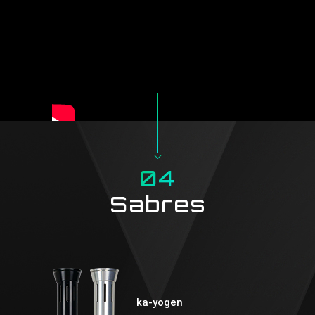
04
Sabres
ka-yogen