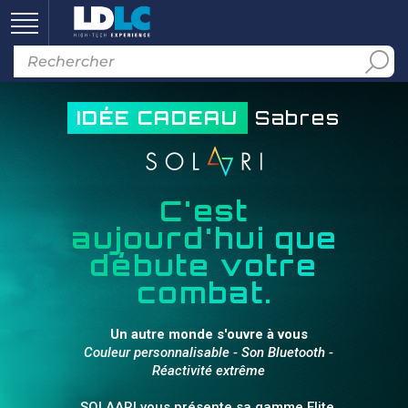
IDÉE CADEAU
Sabres
C'est
aujourd'hui que
débute votre
combat.
Un autre monde s'ouvre à vous
Couleur personnalisable - Son Bluetooth -
Réactivité extrême
SOLAARI vous présente sa gamme Elite,