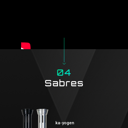
04
Sabres
ka-yogen