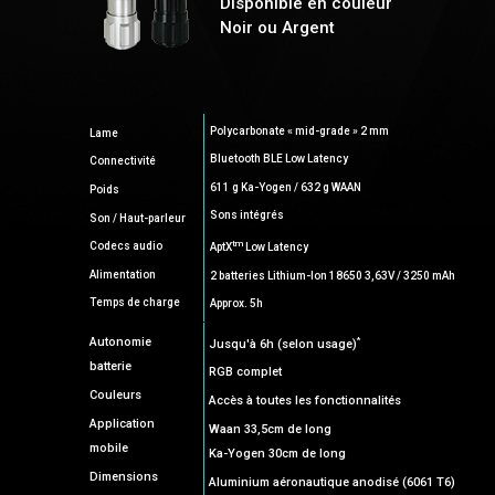
Disponible en couleur
Noir ou Argent
Polycarbonate « mid-grade » 2 mm
Lame
Bluetooth BLE Low Latency
Connectivité
611 g Ka-Yogen / 632 g WAAN
Poids
Sons intégrés
Son / Haut-parleur
tm
Codecs audio
AptX
Low Latency
Alimentation
2 batteries Lithium-Ion 18650 3,63V / 3250 mAh
Temps de charge
Approx. 5h
*
Autonomie
Jusqu'à 6h (selon usage)
batterie
RGB complet
Couleurs
Accès à toutes les fonctionnalités
Application
Waan 33,5cm de long
mobile
Ka-Yogen 30cm de long
Dimensions
Aluminium aéronautique anodisé (6061 T6)